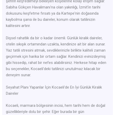
şehrin keşfedilmeyi bekleyen köşelerine kolay erişim sağlar.
Sabiha Gökçen Havalimanı'na olan yakınlığı, İzmit'in tarihi
dokusunu keşfetme fırsatı ya da Kartepe'nin doğasında
kaybolma şansı ile bu daireler, konum olarak tatilinizin
kalitesini artırır.
Dişsel rahatlık da bir o kadar önemli. Günlük kiralık daireler,
otelin sıkışık ortamından uzakta, kendinize ait bir alan sunar.
Yaz tatili stresini atmak, sevdiklerinizle birlikte kaliteli zaman
geçirmek için harika bir ortam sağlar. Kendinizi evinizdeymiş
gibi hissedip, rahat bir nefes alabilirsiniz. Herkese hitap eden
bu seçenekler, Kocaeli’deki tatilinizi unutulmaz kılacak bir
deneyim sunar.
Seyahat Planı Yapanlar İçin Kocaeli’de En İyi Günlük Kiralık
Daireler
Kocaeli, marmara bölgesinin incisi, hem tarihi hem de doğal
güzellikleriyle dolu bir şehir. Eğer burada bir gün