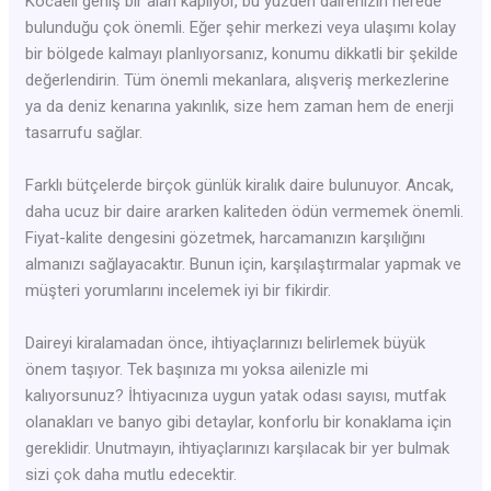
Kocaeli geniş bir alan kaplıyor, bu yüzden dairenizin nerede
bulunduğu çok önemli. Eğer şehir merkezi veya ulaşımı kolay
bir bölgede kalmayı planlıyorsanız, konumu dikkatli bir şekilde
değerlendirin. Tüm önemli mekanlara, alışveriş merkezlerine
ya da deniz kenarına yakınlık, size hem zaman hem de enerji
tasarrufu sağlar.
Farklı bütçelerde birçok günlük kiralık daire bulunuyor. Ancak,
daha ucuz bir daire ararken kaliteden ödün vermemek önemli.
Fiyat-kalite dengesini gözetmek, harcamanızın karşılığını
almanızı sağlayacaktır. Bunun için, karşılaştırmalar yapmak ve
müşteri yorumlarını incelemek iyi bir fikirdir.
Daireyi kiralamadan önce, ihtiyaçlarınızı belirlemek büyük
önem taşıyor. Tek başınıza mı yoksa ailenizle mi
kalıyorsunuz? İhtiyacınıza uygun yatak odası sayısı, mutfak
olanakları ve banyo gibi detaylar, konforlu bir konaklama için
gereklidir. Unutmayın, ihtiyaçlarınızı karşılacak bir yer bulmak
sizi çok daha mutlu edecektir.