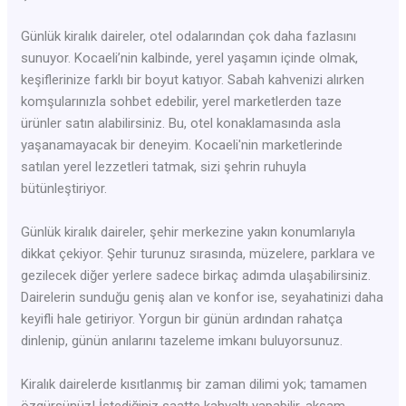
Günlük kiralık daireler, otel odalarından çok daha fazlasını
sunuyor. Kocaeli’nin kalbinde, yerel yaşamın içinde olmak,
keşiflerinize farklı bir boyut katıyor. Sabah kahvenizi alırken
komşularınızla sohbet edebilir, yerel marketlerden taze
ürünler satın alabilirsiniz. Bu, otel konaklamasında asla
yaşanamayacak bir deneyim. Kocaeli'nin marketlerinde
satılan yerel lezzetleri tatmak, sizi şehrin ruhuyla
bütünleştiriyor.
Günlük kiralık daireler, şehir merkezine yakın konumlarıyla
dikkat çekiyor. Şehir turunuz sırasında, müzelere, parklara ve
gezilecek diğer yerlere sadece birkaç adımda ulaşabilirsiniz.
Dairelerin sunduğu geniş alan ve konfor ise, seyahatinizi daha
keyifli hale getiriyor. Yorgun bir günün ardından rahatça
dinlenip, günün anılarını tazeleme imkanı buluyorsunuz.
Kiralık dairelerde kısıtlanmış bir zaman dilimi yok; tamamen
özgürsünüz! İstediğiniz saatte kahvaltı yapabilir, akşam