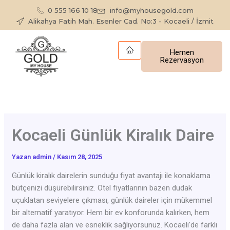
İçeriğe
0 555 166 10 18
info@myhousegold.com
atla
Alikahya Fatih Mah. Esenler Cad. No:3 - Kocaeli / İzmit
Hemen
Rezervasyon
Kocaeli Günlük Kiralık Daire
Yazan
admin
/
Kasım 28, 2025
Günlük kiralık dairelerin sunduğu fiyat avantajı ile konaklama
bütçenizi düşürebilirsiniz. Otel fiyatlarının bazen dudak
uçuklatan seviyelere çıkması, günlük daireler için mükemmel
bir alternatif yaratıyor. Hem bir ev konforunda kalırken, hem
de daha fazla alan ve esneklik sağlıyorsunuz. Kocaeli'de farklı