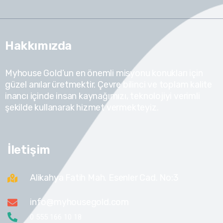
Hakkımızda
Myhouse Gold’un en önemli misyonu konukları için
güzel anılar üretmektir. Çevre bilinci ve toplam kalite
inancı içinde insan kaynağımızı, teknolojiyi verimli
şekilde kullanarak hizmet vermekteyiz.
İletişim
Alikahya Fatih Mah. Esenler Cad. No:3
info@myhousegold.com
0 555 166 10 18