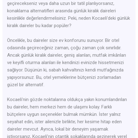
geçirecekseniz veya daha uzun bir tatil planlıyorsanız,
konaklama alternatifleri arasında günlük kiralık daireleri
kesinlikle değerlendirmelisiniz. Peki, neden Kocaeli’deki günlük
kiralık daireler bu kadar popüler?
Öncelikle, bu daireler size ev konforunu sunuyor. Bir otel
odasında geçireceğiniz zaman, çoğu zaman çok sınırlıdır.
Ancak günlük kiralık daireler, geniş alanları, mutfak imkânları
ve keyifli oturma alanları ile kendinizi evinizde hissetmenizi
sağlıyor. Düşünün ki, sabah kahvaltınızı kendi mutfağınızda
yapıyorsunuz. Bu, otel yemeklerine bütçenizi zorlamadan
güzel bir alternatif.
Kocaeli’nin gözde noktalarına oldukça yakın konumlandırılan
bu daireler, hem merkezi hem de ulaşımı kolay. Farklı
bütçelere uygun seçenekler bulmak mümkün. İster yalnız
seyahat edin, ister ailenizle birlikte; her kesime hitap eden
daireler mevcut. Ayrıca, lokal bir deneyim yaşamak
istiyorsanız, Kocaeli’nin otantik sokaklarında gezinerek yerel