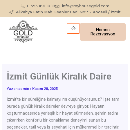
İçeriğe
0 555 166 10 18
info@myhousegold.com
atla
Alikahya Fatih Mah. Esenler Cad. No:3 - Kocaeli / İzmit
Hemen
Rezervasyon
İzmit Günlük Kiralık Daire
Yazan
admin
/
Kasım 28, 2025
İzmit’te bir süreliğine kalmayı mı düşünüyorsunuz? İşte tam
burada günlük kiralık daireler devreye giriyor. Hayatın
koşturmacasında yerleşik bir hayat sürmeden, şehrin tadını
çıkarırken konforlu bir konaklama deneyimi sunan bu
seçenekler, tatil veya iş seyahati için mükemmel bir tercihtir.