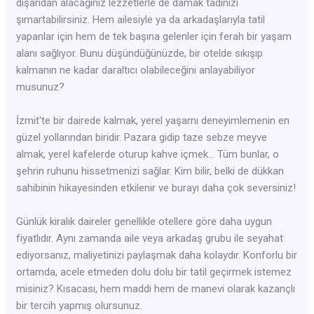
dışarıdan alacağınız lezzetlerle de damak tadınızı
şımartabilirsiniz. Hem ailesiyle ya da arkadaşlarıyla tatil
yapanlar için hem de tek başına gelenler için ferah bir yaşam
alanı sağlıyor. Bunu düşündüğünüzde, bir otelde sıkışıp
kalmanın ne kadar daraltıcı olabileceğini anlayabiliyor
musunuz?
İzmit'te bir dairede kalmak, yerel yaşamı deneyimlemenin en
güzel yollarından biridir. Pazara gidip taze sebze meyve
almak, yerel kafelerde oturup kahve içmek… Tüm bunlar, o
şehrin ruhunu hissetmenizi sağlar. Kim bilir, belki de dükkan
sahibinin hikayesinden etkilenir ve burayı daha çok seversiniz!
Günlük kiralık daireler genellikle otellere göre daha uygun
fiyatlıdır. Aynı zamanda aile veya arkadaş grubu ile seyahat
ediyorsanız, maliyetinizi paylaşmak daha kolaydır. Konforlu bir
ortamda, acele etmeden dolu dolu bir tatil geçirmek istemez
misiniz? Kısacası, hem maddi hem de manevi olarak kazançlı
bir tercih yapmış olursunuz.