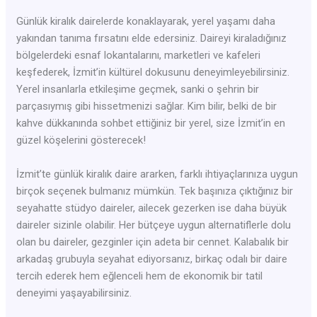
Günlük kiralık dairelerde konaklayarak, yerel yaşamı daha
yakından tanıma fırsatını elde edersiniz. Daireyi kiraladığınız
bölgelerdeki esnaf lokantalarını, marketleri ve kafeleri
keşfederek, İzmit’in kültürel dokusunu deneyimleyebilirsiniz.
Yerel insanlarla etkileşime geçmek, sanki o şehrin bir
parçasıymış gibi hissetmenizi sağlar. Kim bilir, belki de bir
kahve dükkanında sohbet ettiğiniz bir yerel, size İzmit’in en
güzel köşelerini gösterecek!
İzmit’te günlük kiralık daire ararken, farklı ihtiyaçlarınıza uygun
birçok seçenek bulmanız mümkün. Tek başınıza çıktığınız bir
seyahatte stüdyo daireler, ailecek gezerken ise daha büyük
daireler sizinle olabilir. Her bütçeye uygun alternatiflerle dolu
olan bu daireler, gezginler için adeta bir cennet. Kalabalık bir
arkadaş grubuyla seyahat ediyorsanız, birkaç odalı bir daire
tercih ederek hem eğlenceli hem de ekonomik bir tatil
deneyimi yaşayabilirsiniz.