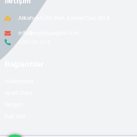
İletişim
Alikahya Fatih Mah. Esenler Cad. No:3
info@myhousegold.com
0 555 166 10 18
Bağlantılar
Hakkımızda
Apart Daire
İletişim
Suit Oda