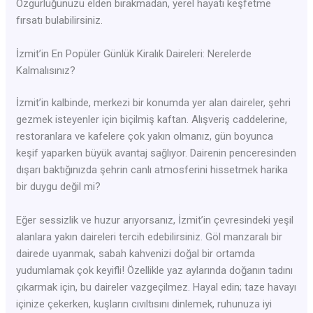
Özgürlüğünüzü elden bırakmadan, yerel hayatı keşfetme
fırsatı bulabilirsiniz.
İzmit’in En Popüler Günlük Kiralık Daireleri: Nerelerde
Kalmalısınız?
İzmit’in kalbinde, merkezi bir konumda yer alan daireler, şehri
gezmek isteyenler için biçilmiş kaftan. Alışveriş caddelerine,
restoranlara ve kafelere çok yakın olmanız, gün boyunca
keşif yaparken büyük avantaj sağlıyor. Dairenin penceresinden
dışarı baktığınızda şehrin canlı atmosferini hissetmek harika
bir duygu değil mi?
Eğer sessizlik ve huzur arıyorsanız, İzmit’in çevresindeki yeşil
alanlara yakın daireleri tercih edebilirsiniz. Göl manzaralı bir
dairede uyanmak, sabah kahvenizi doğal bir ortamda
yudumlamak çok keyifli! Özellikle yaz aylarında doğanın tadını
çıkarmak için, bu daireler vazgeçilmez. Hayal edin; taze havayı
içinize çekerken, kuşların cıvıltısını dinlemek, ruhunuza iyi