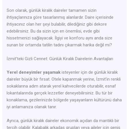
Son olarak, günlük kiralık daireler tamamen sizin
ihtiyaçlarınıza göre tasarlanmış alanlardır. Daire içerisinde
ihtiyacınız olan her şeyi bulabilir, dilediğiniz gibi dekore
edebilirsiniz. Bu da sizin için en önemlisi, evde gibi
hissetmenizi sağlayacak. İlgiyi ve konforu aynı anda size
sunan bir ortamda tatilin tadını çıkarmak harika değil mi?
İzmit’teki Gizli Cennet: Günlük Kiralık Dairelerin Avantajları
Yerel deneyimler yaşamak
isteyenler için de günlük kiralık
daireler büyük bir fırsat. Otele kapanmak yerine, İzmit’in renkli
sokaklarına adım atarak yerel kahvecilerde oturabilir, esnaf
lokantalarında gerçek lezzetler deneyebilirsiniz. Bu tür bir
konaklama, gezilerinizde bölgede yaşayanların kültürünü daha
iyi anlamanıza olanak tanır.
Ayrıca, günlük kiralık daireler ekonomik açıdan da mantıklı bir
tercih olabilir. Kalabalık arkadaş grupları veya aileler için geniş