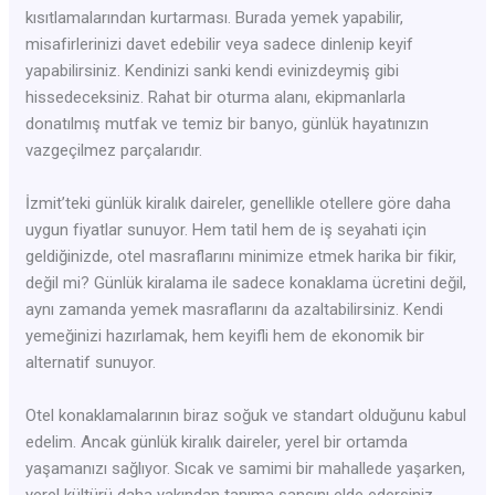
kısıtlamalarından kurtarması. Burada yemek yapabilir,
misafirlerinizi davet edebilir veya sadece dinlenip keyif
yapabilirsiniz. Kendinizi sanki kendi evinizdeymiş gibi
hissedeceksiniz. Rahat bir oturma alanı, ekipmanlarla
donatılmış mutfak ve temiz bir banyo, günlük hayatınızın
vazgeçilmez parçalarıdır.
İzmit’teki günlük kiralık daireler, genellikle otellere göre daha
uygun fiyatlar sunuyor. Hem tatil hem de iş seyahati için
geldiğinizde, otel masraflarını minimize etmek harika bir fikir,
değil mi? Günlük kiralama ile sadece konaklama ücretini değil,
aynı zamanda yemek masraflarını da azaltabilirsiniz. Kendi
yemeğinizi hazırlamak, hem keyifli hem de ekonomik bir
alternatif sunuyor.
Otel konaklamalarının biraz soğuk ve standart olduğunu kabul
edelim. Ancak günlük kiralık daireler, yerel bir ortamda
yaşamanızı sağlıyor. Sıcak ve samimi bir mahallede yaşarken,
yerel kültürü daha yakından tanıma şansını elde edersiniz.