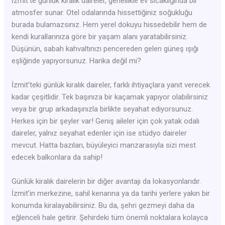
İzmit’te günlük kiralık daireler, genellikle ev sıcaklığında bir
atmosfer sunar. Otel odalarında hissettiğiniz soğukluğu
burada bulamazsınız. Hem yerel dokuyu hissedebilir hem de
kendi kurallarınıza göre bir yaşam alanı yaratabilirsiniz.
Düşünün, sabah kahvaltınızı pencereden gelen güneş ışığı
eşliğinde yapıyorsunuz. Harika değil mi?
İzmit’teki günlük kiralık daireler, farklı ihtiyaçlara yanıt verecek
kadar çeşitlidir. Tek başınıza bir kaçamak yapıyor olabilirsiniz
veya bir grup arkadaşınızla birlikte seyahat ediyorsunuz.
Herkes için bir şeyler var! Geniş aileler için çok yatak odalı
daireler, yalnız seyahat edenler için ise stüdyo daireler
mevcut. Hatta bazıları, büyüleyici manzarasıyla sizi mest
edecek balkonlara da sahip!
Günlük kiralık dairelerin bir diğer avantajı da lokasyonlarıdır.
İzmit’in merkezine, sahil kenarına ya da tarihi yerlere yakın bir
konumda kiralayabilirsiniz. Bu da, şehri gezmeyi daha da
eğlenceli hale getirir. Şehirdeki tüm önemli noktalara kolayca